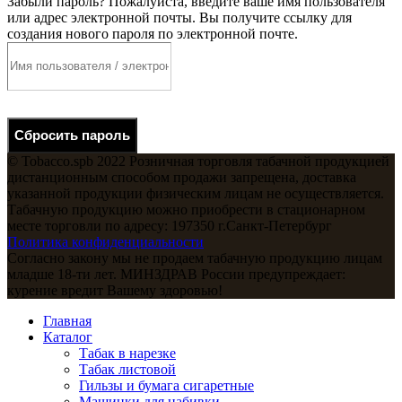
Забыли пароль? Пожалуйста, введите ваше имя пользователя
или адрес электронной почты. Вы получите ссылку для
создания нового пароля по электронной почте.
Сбросить пароль
© Tobacco.spb 2022 Розничная торговля табачной продукцией
дистанционным способом продажи запрещена, доставка
указанной продукции физическим лицам не осуществляется.
Табачную продукцию можно приобрести в стационарном
месте торговли по адресу: 197350 г.Санкт-Петербург
Политика конфиденциальности
Согласно закону мы не продаем табачную продукцию лицам
младше 18-ти лет. МИНЗДРАВ России предупреждает:
курение вредит Вашему здоровью!
Главная
Каталог
Табак в нарезке
Табак листовой
Гильзы и бумага сигаретные
Машинки для набивки