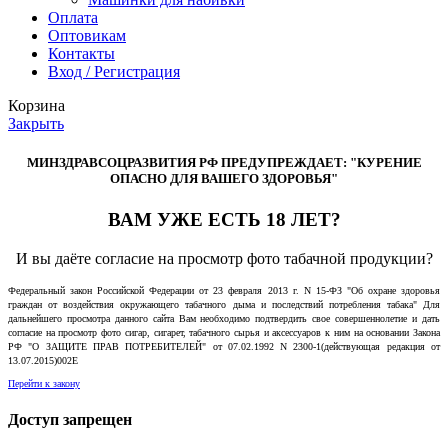
Оплата
Оптовикам
Контакты
Вход / Регистрация
Корзина
Закрыть
МИНЗДРАВСОЦРАЗВИТИЯ РФ ПРЕДУПРЕЖДАЕТ: "КУРЕНИЕ
ОПАСНО ДЛЯ ВАШЕГО ЗДОРОВЬЯ"
ВАМ УЖЕ ЕСТЬ 18 ЛЕТ?
И вы даёте согласие на просмотр фото табачной продукции?
Федеральный закон Российской Федерации от 23 февраля 2013 г. N 15-ФЗ "Об охране здоровья
граждан от воздействия окружающего табачного дыма и последствий потребления табака" Для
дальнейшего просмотра данного сайта Вам необходимо подтвердить свое совершеннолетие и дать
согласие на просмотр фото сигар, сигарет, табачного сырья и аксессуаров к ним на основании Закона
РФ "О ЗАЩИТЕ ПРАВ ПОТРЕБИТЕЛЕЙ" от 07.02.1992 N 2300-1(действующая редакция от
13.07.2015)002E
Перейти к закону
Доступ запрещен