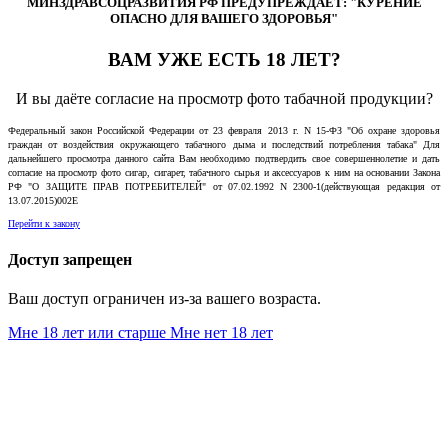
МИНЗДРАВСОЦРАЗВИТИЯ РФ ПРЕДУПРЕЖДАЕТ: "КУРЕНИЕ
ОПАСНО ДЛЯ ВАШЕГО ЗДОРОВЬЯ"
ВАМ УЖЕ ЕСТЬ 18 ЛЕТ?
И вы даёте согласие на просмотр фото табачной продукции?
Федеральный закон Российской Федерации от 23 февраля 2013 г. N 15-ФЗ "Об охране здоровья
граждан от воздействия окружающего табачного дыма и последствий потребления табака" Для
дальнейшего просмотра данного сайта Вам необходимо подтвердить свое совершеннолетие и дать
согласие на просмотр фото сигар, сигарет, табачного сырья и аксессуаров к ним на основании Закона
РФ "О ЗАЩИТЕ ПРАВ ПОТРЕБИТЕЛЕЙ" от 07.02.1992 N 2300-1(действующая редакция от
13.07.2015)002E
Перейти к закону
Доступ запрещен
Ваш доступ ограничен из-за вашего возраста.
Мне 18 лет или старше
Мне нет 18 лет