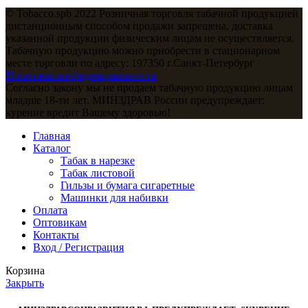
© Tobacco.spb 2022 Розничная торговля табачной продукцией
дистанционным способом продажи запрещена, доставка
указанной продукции физическим лицам не осуществляется.
Табачную продукцию можно приобрести в стационарном
месте торговли по адресу: 197350 г.Санкт-Петербург
Политика конфиденциальности
Согласно закону мы не продаем табачную продукцию лицам
младше 18-ти лет. МИНЗДРАВ России предупреждает:
курение вредит Вашему здоровью!
Главная
Каталог
Табак в нарезке
Табак листовой
Гильзы и бумага сигаретные
Машинки для набивки
Оплата
Оптовикам
Контакты
Вход / Регистрация
Корзина
Закрыть