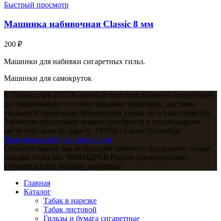
Быстрый просмотр
Машинка набивочная Classic 8 мм
200
₽
Машинки для набивки сигаретных гильз.
Машинки для самокруток
© Tobacco.spb 2022 Розничная торговля табачной продукцией
дистанционным способом продажи запрещена, доставка
указанной продукции физическим лицам не осуществляется.
Табачную продукцию можно приобрести в стационарном
месте торговли по адресу: 197350 г.Санкт-Петербург
Политика конфиденциальности
Согласно закону мы не продаем табачную продукцию лицам
младше 18-ти лет. МИНЗДРАВ России предупреждает:
курение вредит Вашему здоровью!
Главная
Каталог
Табак в нарезке
Табак листовой
Гильзы и бумага сигаретные