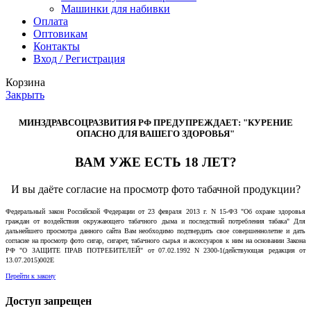
Машинки для набивки
Оплата
Оптовикам
Контакты
Вход / Регистрация
Корзина
Закрыть
МИНЗДРАВСОЦРАЗВИТИЯ РФ ПРЕДУПРЕЖДАЕТ: "КУРЕНИЕ
ОПАСНО ДЛЯ ВАШЕГО ЗДОРОВЬЯ"
ВАМ УЖЕ ЕСТЬ 18 ЛЕТ?
И вы даёте согласие на просмотр фото табачной продукции?
Федеральный закон Российской Федерации от 23 февраля 2013 г. N 15-ФЗ "Об охране здоровья
граждан от воздействия окружающего табачного дыма и последствий потребления табака" Для
дальнейшего просмотра данного сайта Вам необходимо подтвердить свое совершеннолетие и дать
согласие на просмотр фото сигар, сигарет, табачного сырья и аксессуаров к ним на основании Закона
РФ "О ЗАЩИТЕ ПРАВ ПОТРЕБИТЕЛЕЙ" от 07.02.1992 N 2300-1(действующая редакция от
13.07.2015)002E
Перейти к закону
Доступ запрещен